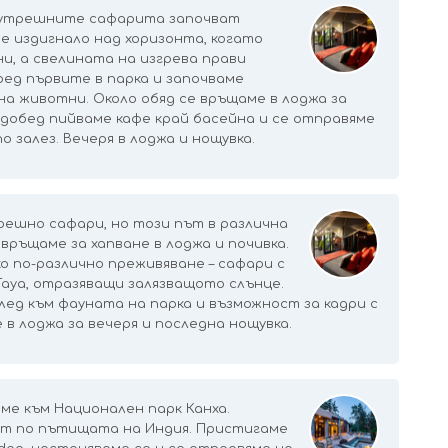
Сутрешните сафарита започват
е издигнало над хоризонта, когато
и, а свелината на изгрева прави
ред първите в парка и започваме
 животни. Около обяд се връщаме в лоджа за
едобед пийваме кафе край басейна и се отправяме
о залез. Вечеря в лоджа и нощувка.
ешно сафари, но този път в различна
 връщаме за хапване в лоджа и почивка.
о по-различно преживяване – сафари с
Тауа, отразяващи залязващото слънце.
лед към фауната на парка и възможност за кадри с
в лоджа за вечеря и последна нощувка.
ме към Национален парк Канха.
ът по пътищата на Индия. Пристигаме