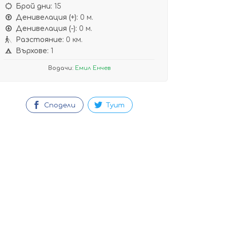
Брой дни:
15
Денивелация (+):
0 м.
Денивелация (-):
0 м.
Разстояние:
0 км.
Върхове:
1
Водачи:
Емил Енчев
Сподели
Туит