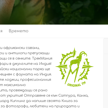
ия
Времето
и африкански савани,
бри и антилопи препускащи
ащи се в сенките. ТрекМания
афари в джунглите на Индия!
ийски национални парка ще
рещнем с фауната на Индия.
те лоджии, професионалния
ат максимално
рита, провеждащи се рано
 и от укрития! Отправяме се към Сатпура, Канха,
диард Киплинг да напише своята Книга за
за фотографи, любители на природата и