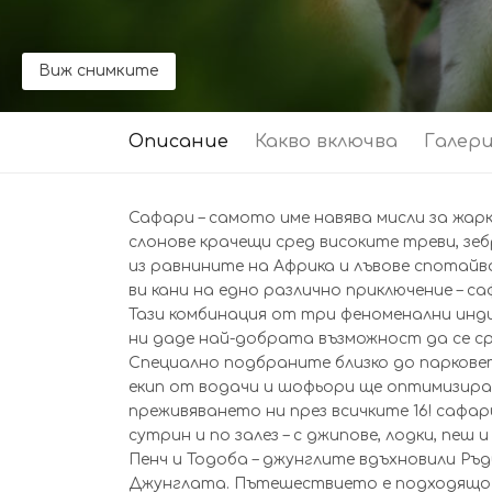
Виж снимките
Описание
Какво включва
Галер
Сафари – самото име навява мисли за жарк
слонове крачещи сред високите треви, зе
из равнините на Африка и лъвове спотайв
ви кани на едно различно приключение – с
Тази комбинация от три феноменални инд
ни даде най-добрата възможност да се с
Специално подбраните близко до паркове
екип от водачи и шофьори ще оптимизир
преживяването ни през всичките 16! сафа
сутрин и по залез – с джипове, лодки, пеш
Пенч и Тодоба – джунглите вдъхновили Ръ
Джунглата. Пътешествието е подходящо 