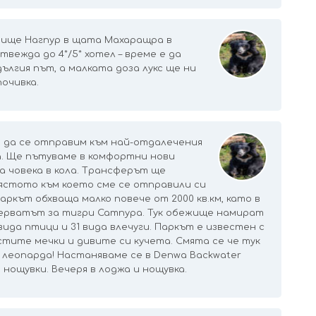
тище Нагпур в щата Махаращра в
вежда до 4*/5* хотел – време е да
лгия път, а малката доза лукс ще ни
почивка.
е да се отправим към най-отдалечения
. Ще пътуваме в комфортни нови
а човека в кола. Трансферът ще
мястото към което сме се отправили си
аркът обхваща малко повече от 2000 кв.км, като в
зерватът за тигри Сатпура. Тук обежище намират
вида птици и 31 вида влечуги. Паркът е известен с
тите мечки и дивите си кучета. Смята се че тук
 леопарда! Настаняваме се в Denwa Backwater
 нощувки. Вечеря в лоджа и нощувка.