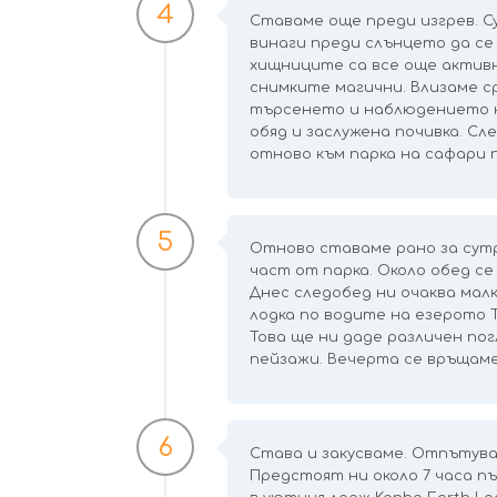
4
Ставаме още преди изгрев. 
винаги преди слънцето да се 
хищниците са все още активн
снимките магични. Влизаме с
търсенето и наблюдението на
обяд и заслужена почивка. Сл
отново към парка на сафари п
5
Отново ставаме рано за сутр
част от парка. Около обед се
Днес следобед ни очаква малк
лодка по водите на езерото 
Това ще ни даде различен пог
пейзажи. Вечерта се връщаме 
6
Става и закусваме. Отпътува
Предстоят ни около 7 часа п