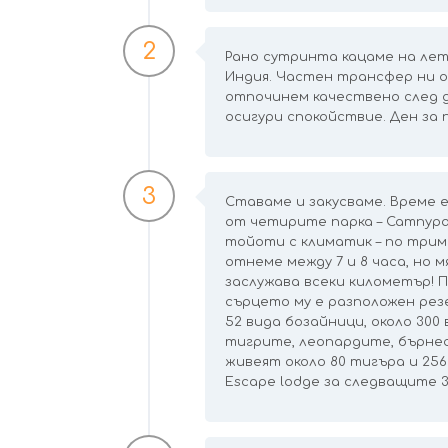
2
Рано сутринта кацаме на ле
Индия. Частен трансфер ни от
отпочинем качествено след дъ
осигури спокойствие. Ден за 
3
Ставаме и закусваме. Време 
от четирите парка – Сатпура
тойоти с климатик – по трим
отнеме между 7 и 8 часа, но 
заслужава всеки километър! П
сърцето му е разположен ре
52 вида бозайници, около 300 
тигрите, леопардите, бърнес
живеят около 80 тигъра и 256
Escape lodge за следващите 3