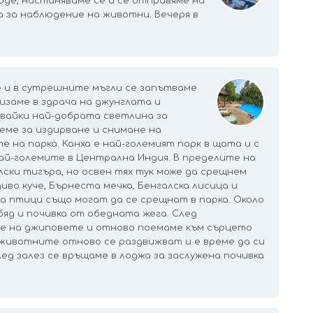
dge, настаняваме се и се отправяме на
а за наблюдение на животни. Вечеря в
е и в сутрешните мъгли се запътваме
изаме в здрача на джунглата и
вайки най-добрата светлина за
еме за издирване и снимане на
 на парка. Канха е най-големият парк в щата и с
най-големите в Централна Индия. В пределите на
лски тигъра, но освен тях тук може да срещнем
иво куче, Бърнеста мечка, Бенгалска лисица и
да птици също могат да се срещнат в парка. Около
бяд и почивка от обедната жега. След
ме на джиповете и отново поемаме към сърцето
е животните отново се раздвижват и е време да си
ед залез се връщаме в лоджа за заслужена почивка