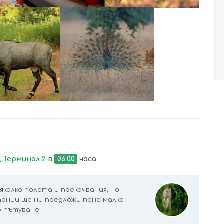
УВЕЛИЧИ
УВЕЛИЧИ
 Терминал 2
в
06:00
часа
яколко полета и прекачвания, но
ании ще ни предложи поне малко
 пътуване.