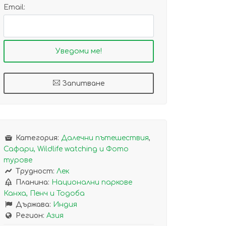
Email:
Запитване
Категория:
Далечни пътешествия
,
Сафари, Wildlife watching и Фото
турове
Трудност:
Лек
Планина:
Национални паркове
Канха, Пенч и Тодоба
Държава:
Индия
Регион:
Азия