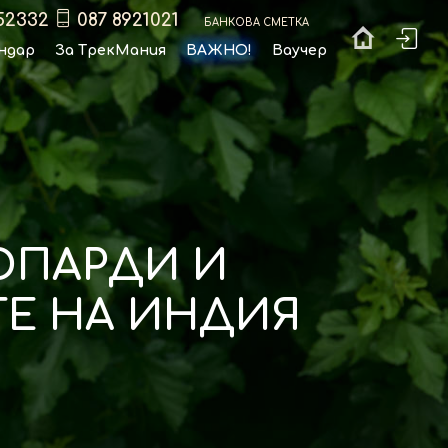
52332
087 8921021
Банкова сметка
ндар
За ТрекМания
ВАЖНО!
Ваучер
ЕОПАРДИ И
ТЕ НА ИНДИЯ