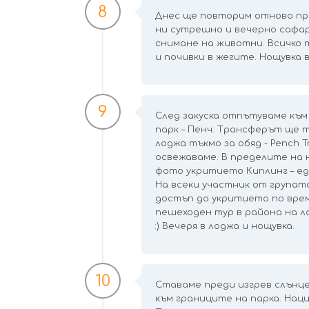
8
Днес ще повторим отново пр
ни сутрешно и вечерно сафар
снимане на животни. Всичко 
и почивки в жегите. Нощувка в
9
След закуска отпътуваме къ
парк – Пенч. Трансферът ще т
лоджа тъкмо за обяд - Pench T
освежаваме. В пределите на
фото укритието Киплинг – ед
На всеки участник от групат
достъп до укритието по врем
пешеходен тур в района на л
:) Вечеря в лоджа и нощувка.
10
Ставаме преди изгрев слънц
към границите на парка. Нац