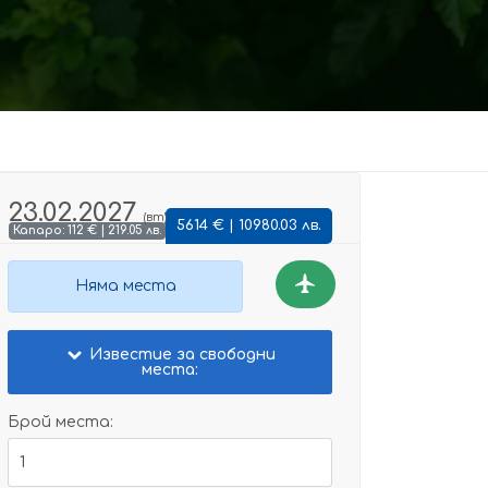
23.02.2027
(вт)
5614 € | 10980.03 лв.
Капаро: 112 € | 219.05 лв.
Няма места
Известие за свободни
места:
Брой места: