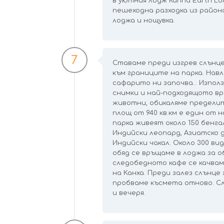
в уютния лодж Kanha Earth Lo
пешеходна разходка из район
лоджа и нощувка.
7
Ставаме преди изгрев слънц
към границите на парка. Навл
сафарито ни започва… Използ
снимки и най-подходящото вр
животни, обикаляме пределите
площ от 940 кв.км е един от 
парка живеят около 150 бенга
Индийски леопард, Азиатско д
Индийски чакал. Около 300 ви
обяд се връщаме в лоджа за о
следобедното кафе се качва
на Канха. Преди залез слънц
пробваме късмета отново. Сл
и вечеря.