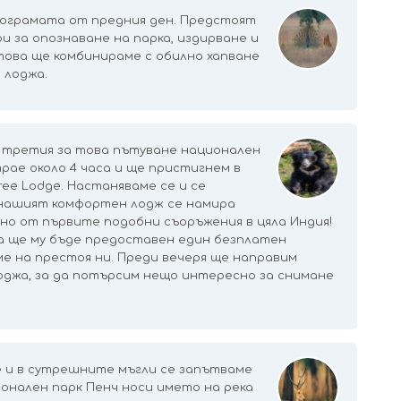
ограмата от предния ден. Предстоят
и за опознаване на парка, издирване и
това ще комбинираме с обилно хапване
 лоджа.
м третия за това пътуване национален
рае около 4 часа и ще пристигнем в
ree Lodge. Настаняваме се и се
 нашият комфортен лодж се намира
но от първите подобни съоръжения в цяла Индия!
а ще му бъде предоставен един безплатен
е на престоя ни. Преди вечеря ще направим
оджа, за да потърсим нещо интересно за снимане
е и в сутрешните мъгли се запътваме
ионален парк Пенч носи името на река