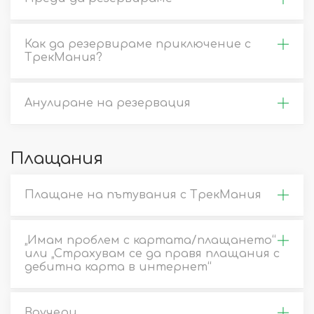
Как да резервираме приключение с
ТрекМания?
Анулиране на резервация
Плащания
Плащане на пътувания с ТрекМания
„Имам проблем с картата/плащането“
или „Страхувам се да правя плащания с
дебитна карта в интернет“
Ваучери