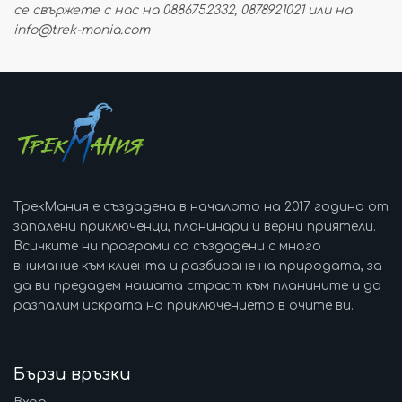
се свържете с нас на 0886752332, 0878921021 или на
info@trek-mania.com
ТрекМания е създадена в началото на 2017 година от
запалени приключенци, планинари и верни приятели.
Всичките ни програми са създадени с много
внимание към клиента и разбиране на природата, за
да ви предадем нашата страст към планините и да
разпалим искрата на приключението в очите ви.
Бързи връзки