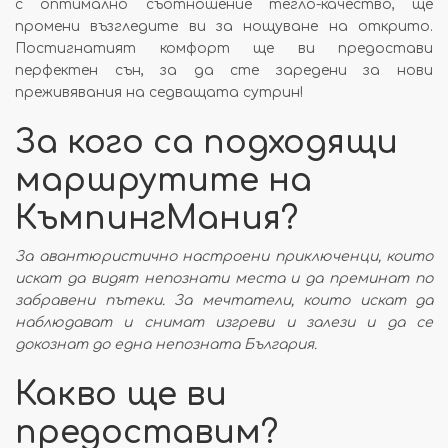
с оптимално съотношение тегло-качество, ще
промени възгледите ви за нощуване на открито.
Постигнатият комфорт ще ви предостави
перфектен сън, за да сте заредени за нови
преживявания на седващата сутрин!
За кого са подходящи
маршрутите на
КъмпингМания?
За авантюристично настроени приключенци, които
искат да видят непознати места и да преминат по
забравени пътеки. За мечтатели, които искат да
наблюдават и снимат изгреви и залези и да се
докознат до една непозната България.
Какво ще ви
предоставим?