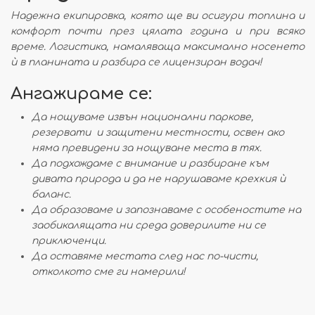
Надежна екипировка, която ще ви осигури топлина и
комфорт почти през цялата година и при всяко
време. Логистика, намаляваща максимално носенето
ѝ в планината и разбира се лицензиран водач!
Ангажираме се:
Да нощуваме извън национални паркове,
резервати и защитени местности, освен ако
няма превидени за нощуване места в тях.
Да подхождаме с внимание и разбиране към
дивата природа и да не нарушаваме крехкия ѝ
баланс.
Да образоваме и запознаваме с особеностите на
заобикалящата ни среда доверилите ни се
приключенци.
Да оставяме местата след нас по-чисти,
отколкото сме ги намерили!