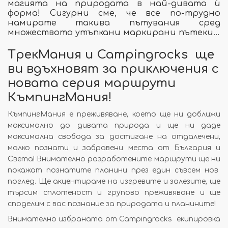
магията на природата в най-дивата ѝ
форма! Сигурни сме, че все по-трудно
намирате такива пътувания сред
множеството утъпкани маркирани пътеки…
ТрекМания и Campingrocks ще
ви вдъхновят за приключения с
новата серия маршрути
КъмпингМания!
КъмпингМания е преживяване, което ще ни доближи
максимално до дивата природа и ще ни даде
максимална свобода за достигане на отдалечени,
малко познати и забравени места от България и
Света! Внимателно разработените маршрути ще ни
покажат познатите планини през един съвсем нов
поглед. Ще акцентираме на изгревите и залезите, ще
търсим сплотеност и групово преживяване и ще
споделим с вас познание за природата и планините!
Внимателно избраната от Campingrocks екипировка