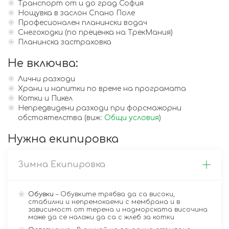
Транспорт от и до град София
Нощувка в заслон Спано Поле
Професионален планински водач
Снегоходки (по преценка на ТрекМания)
Планинска застраховка
Не включва:
Лични разходи
Храни и напитки по време на програмата
Котки и Пикел
Непредвидени разходи при форсмажорни
обстоятелства (виж:
Общи условия
)
Нужна екипировка
Зимна Екипировка
Обувки
– Обувките трябва да са високи,
стабилни и непремокаеми с мембрана и в
зависимост от терена и надморската височина
може да се наложи да са с жлеб за котки