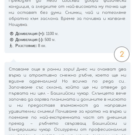
Преходът до него изисква добра физическа
кондиция, а гледките от най-високата му точка ще
ни оставят без думи. Снимки, чай и потегляме
обратно към заслона. Време за почивка и хапване.
Нощувка.
Денивелация (+):
1100 м.
Денивелация (-):
500 м.
Разстояние:
8 км.
2
Ставаме още в ранни зори! Днес ни очакват два
върха и атрактивно снежно ръбче, което ще ни
вдигне адреналина! Но всичко по реда си…
Започваме със склона, който ще ни отведе до
първата ни цел - Башлийски чукар. Слънцето вече
започва да огрява планината и долините в ниското
и ни предоставя възможност да направим
удивителни снимки! Почиваме за кратко на върха и
поемаме по най-екстремната част от днешния
преход – ръбчето свързващ Башлийски и
Бъндеришки чукар. Осигурени от професионалния