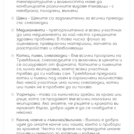
температурите и влажността може да
комбинирате различните видове тъкавици – с
мембрана, поларени, вълнени.
Щеки
– Щеките са задължителни за всички преходи
със снегоходки.
Медикаменти
– препоръчително е всеки участник
да има медикаменти за най-често срещаните
здравни проблеми. В това число: фолио за
оцеляване, превързочни материали, хапчета за
разстройство и обезболяващи.
Котки, пикел, снегоходки
– Във всички програми на
ТрекМания, снегоходките са включени в цената и
се осигуряват от фирмата. Котките и пикелите
са лична екипировка, която всеки участник
трябва да си набави сам. ТрекМания предлага
котки и пикели под наем в ограничени количества.
Ако някой участник има лични снегоходки, котки
или пикел не е проблем да ги ползва.
Уормъри
– това са химически грейки за крака или
ръце, кото се продават във всички магазини за
екипировка. Ако знаете, че ръцете и краката ви
мръзнат бързо, добра идея е да се снабдите с
няколко.
Канче, ножче и лъжичка/виличка
– Винаги е добра
идея да имате канче или чашка, както и прибори
за хранене. Често по време на преходите имаме
почивки-изненада за хапване и кафенце