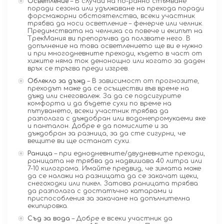
Осветление
– В случай на по-ранно стъмване
поради сезона или удължаване на прехода поради
форсмажорни обстоятелства, всеки участник
трябва да носи осветление – фенерче или челник.
Предимствата на челника са повече и екипът на
ТрекМания ви препоръчва да ползвате него. В
допълнение на това осветлението ще ви е нужно
и при многодневните преходи, където в част от
хижите няма ток денонощно или когато за даден
връх се тръгва преди изгрев.
Облекло за дъжд
– В зависимост от прогнозите,
преходът може да се осъществи във време на
дъжд или снеговалеж. За да се подсигурите
комфорта и да бъдете сухи по време на
пътуването, всеки участник трябва да
разполага с дъждобран или водонепромукаеми яке
и панталон. Добре е да помислите и за
дъждобран за разница, за да сте сигурни, че
вещите ви ще останат сухи.
Раница
– при еднодневните/двудневните преходи,
раницата не трябва да надвишава 40 литра или
7-10 килограма. Имайте предвид, че зимата може
да се наложи на разницата да се закачат щеки,
снегоходки или пикел. Затова раницата трябва
да разполага с достатъчно катарами и
приспособления за закачане на допълнителна
екипировка.
Съд за вода
– Добре е всеки участник да