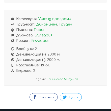
Категория:
Уикенд програми
Трудност:
Динамичен
,
Труден
Планина:
Пирин
Държава:
България
Регион:
България
Брой дни:
2
Денивелация (+):
2000 м.
Денивелация (-):
2000 м.
Разстояние:
18 км.
Върхове:
3
Водачи:
Венцислав Милушев
Сподели
Туит