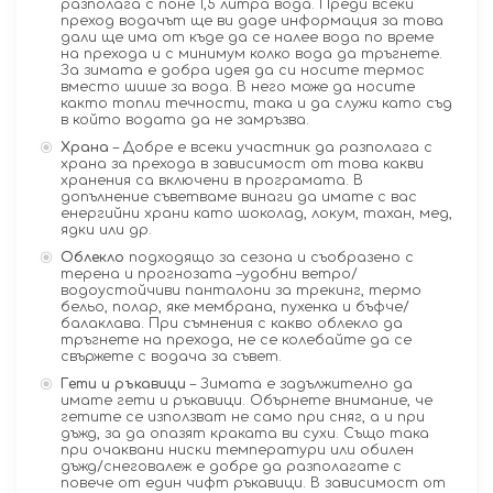
разполага с поне 1,5 литра вода. Преди всеки
преход водачът ще ви даде информация за това
дали ще има от къде да се налее вода по време
на прехода и с минимум колко вода да тръгнете.
За зимата е добра идея да си носите термос
вместо шише за вода. В него може да носите
както топли течности, така и да служи като съд
в който водата да не замръзва.
Храна
– Добре е всеки участник да разполага с
храна за прехода в зависимост от това какви
хранения са включени в програмата. В
допълнение съветваме винаги да имате с вас
енергийни храни като шоколад, локум, тахан, мед,
ядки или др.
Облекло
подходящо за сезона и съобразено с
терена и прогнозата –удобни ветро/
водоустойчиви панталони за трекинг, термо
бельо, полар, яке мембрана, пухенка и бъфче/
балаклава. При съмнения с какво облекло да
тръгнете на прехода, не се колебайте да се
свържете с водача за съвет.
Гети и ръкавици
– Зимата е задължително да
имате гети и ръкавици. Обърнете внимание, че
гетите се използват не само при сняг, а и при
дъжд, за да опазят краката ви сухи. Също така
при очаквани ниски температури или обилен
дъжд/снеговалеж е добре да разполагате с
повече от един чифт ръкавици. В зависимост от