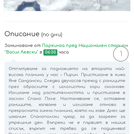
Описание
(по дни)
Заминаване от
Паркинга пред Национален стадион
"Васил Левски"
в
06:30
часа
1
Отпътуваме за подножието на втората най-
висока планина у нас – Пирин. Пристигане в хижа
Яне Сандански. Следва двучасов преход с раниците
през обраслите с иглолистни гори склонове.
Излизаме над растителността и пристигаме в
заслон Спано Поле. Настаняваме се, оставяме
раниците, хапваме и излизаме отново в
прекрасната зимна планина, която ни зове. Днес ще
изкачим Спанополски чукар, за да загреем за
утрешния ден. Въпреки че е първият в нашия
списък, върхът не трябва да се подценява!