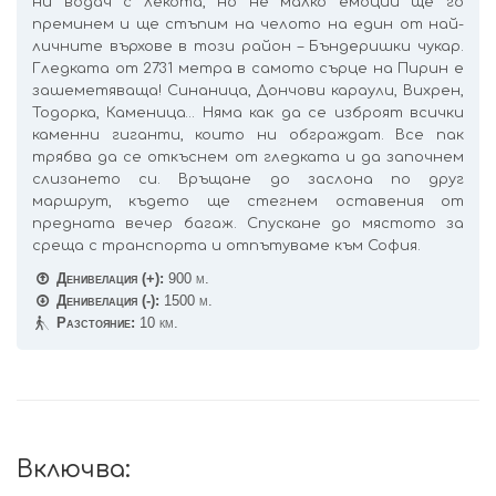
ни водач с лекота, но не малко емоции ще го
преминем и ще стъпим на челото на един от най-
личните върхове в този район – Бъндеришки чукар.
Гледката от 2731 метра в самото сърце на Пирин е
зашеметяваща! Синаница, Дончови караули, Вихрен,
Тодорка, Каменица… Няма как да се изброят всички
каменни гиганти, които ни обграждат. Все пак
трябва да се откъснем от гледката и да започнем
слизането си. Връщане до заслона по друг
маршрут, където ще стегнем оставения от
предната вечер багаж. Спускане до мястото за
среща с транспорта и отпътуваме към София.
Денивелация (+):
900 м.
Денивелация (-):
1500 м.
Разстояние:
10 км.
Включва: