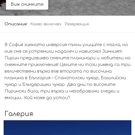
Виж снимките
Описание
Какво включва
Резервация
В София зимната инверсия пълни улиците с мъгла, но
ние сме се устремили надалеч и нависоко! Зимният
Пирин предизвиква смелите планинари и любители на
снежните приключения! Целите ни този уикенд са три
величествени върха във втората по височина
планина в България – Спанополски чукар, Башлийски
чукар и Бъндеришки чукар. Два дни по високите
Пирински била, три върха и незабравими гледки и
емоции.. Кой може да устои?
Галерия