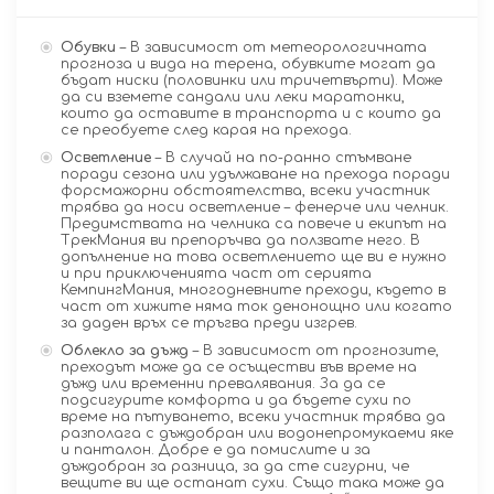
Обувки
– В зависимост от метеорологичната
прогноза и вида на терена, обувките могат да
бъдат ниски (половинки или тричетвърти). Може
да си вземете сандали или леки маратонки,
които да оставите в транспорта и с които да
се преобуете след карая на прехода.
Осветление
– В случай на по-ранно стъмване
поради сезона или удължаване на прехода поради
форсмажорни обстоятелства, всеки участник
трябва да носи осветление – фенерче или челник.
Предимствата на челника са повече и екипът на
ТрекМания ви препоръчва да ползвате него. В
допълнение на това осветлението ще ви е нужно
и при приключенията част от серията
КемпингМания, многодневните преходи, където в
част от хижите няма ток денонощно или когато
за даден връх се тръгва преди изгрев.
Облекло за дъжд
– В зависимост от прогнозите,
преходът може да се осъществи във време на
дъжд или временни превалявания. За да се
подсигурите комфорта и да бъдете сухи по
време на пътуването, всеки участник трябва да
разполага с дъждобран или водонепромукаеми яке
и панталон. Добре е да помислите и за
дъждобран за разница, за да сте сигурни, че
вещите ви ще останат сухи. Също така може да