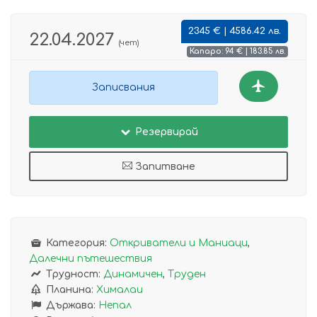
2345 € | 4586.42 лв.
22.04.2027
(чет)
Капаро: 94 € | 183.85 лв.
Записвания
Резервирай
Запитване
Категория:
Откриватели и Маниаци
,
Далечни пътешествия
Трудност:
Динамичен
,
Труден
Планина:
Хималаи
Държава:
Непал