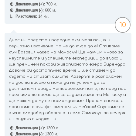
Денивелация (+):
700 м.
Денивелация (-):
600 м.
Разстояние:
14 км.
10
Днес ни предстои поредна аклиматизация и
сериозно изкачване. Но не до къде да е! Отиваме
към Базовия лагер на Манаслу! Ще научим много за
неуспешните и успешните експедиции до върха и
ще преминем покрай живописното езеро Бирендра.
Даваме си достатъчно време и ще стигнем до
където ни стигат силите. Лагерът е разположен
на доста високо и може да не успеем да го
достигнем поради метеорологичните, но пред нас
през цялото време ще се издига гиганта Манаслу и
ще можем да му се наслаждаваме. Правим снимки и
попиваме с очи феноменалния пейзаж! Спускаме се
късно следобед обратно в село Самагаун за вечеря
и нощувка в лоджа ни.
Денивелация (+):
1300 м.
Денивелация (-):
1300 м.