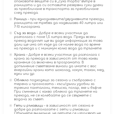
опаковате вещите си в „суха торба“ вътре в
раницата и да си оставите резервни сухи дрехи
за преобличане в транспорта за преобличане
след прехода.
Раница
– при еднодневните/двудневните преходи,
раницата не трябва да надвишава 40 литра или
7-10 килограма.
Съд за вода
– Добре е всеки участник да
разполага с поне 1,5 литра вода. Преди всеки
преход водачът ще ви даде информация за това
дали ще има от къде да се налее вода по време
на прехода и с минимум колко вода да тръгнете.
Храна
– Добре е всеки участник да разполага с
храна за прехода в зависимост от това какви
хранения са включени в програмата. В
допълнение съветваме винаги да имате с вас
енергийни храни като шоколад, локум, тахан, мед,
ядки или др.
Облекло
подходящо за сезона и съобразено с
терена и прогнозата – къси/дълги удобни за
трекинг панталони, тениска, полар, яке и бъфче.
При съмнения с какво облекло да тръгнете на
прехода, не се колебайте да се свържете с
водача за съвет.
Гети и ръкавици
– в зависимост от сезона е
добре да разполагате с гети и ръкавици.
Обърнете внимание, че гетите се използват не