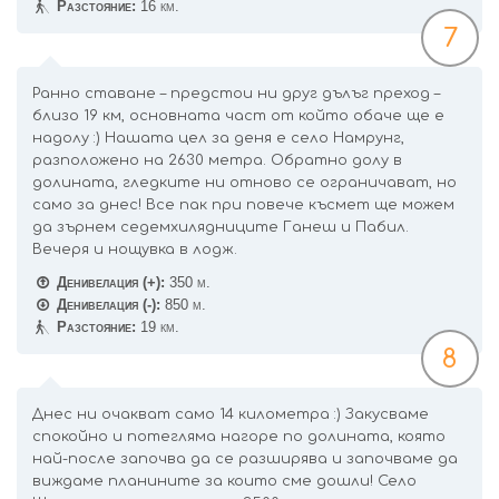
Разстояние:
16 км.
7
Ранно ставане – предстои ни друг дълъг преход –
близо 19 км, основната част от който обаче ще е
надолу :) Нашата цел за деня е село Намрунг,
разположено на 2630 метра. Обратно долу в
долината, гледките ни отново се ограничават, но
само за днес! Все пак при повече късмет ще можем
да зърнем седемхилядниците Ганеш и Пабил.
Вечеря и нощувка в лодж.
Денивелация (+):
350 м.
Денивелация (-):
850 м.
Разстояние:
19 км.
8
Днес ни очакват само 14 километра :) Закусваме
спокойно и потегляма нагоре по долината, която
най-после започва да се разширява и започваме да
виждаме планините за които сме дошли! Село