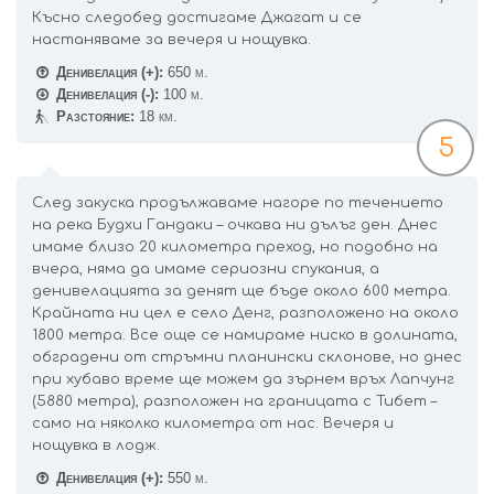
Късно следобед достигаме Джагат и се
настаняваме за вечеря и нощувка.
Денивелация (+):
650 м.
Денивелация (-):
100 м.
Разстояние:
18 км.
5
След закуска продължаваме нагоре по течението
на река Будхи Гандаки – очкава ни дълъг ден. Днес
имаме близо 20 километра преход, но подобно на
вчера, няма да имаме сериозни спукания, а
денивелацията за денят ще бъде около 600 метра.
Крайната ни цел е село Денг, разположено на около
1800 метра. Все още се намираме ниско в долината,
обградени от стръмни планински склонове, но днес
при хубаво време ще можем да зърнем връх Лапчунг
(5880 метра), разположен на границата с Тибет –
само на няколко километра от нас. Вечеря и
нощувка в лодж.
Денивелация (+):
550 м.