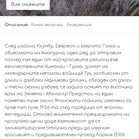
Виж снимките
Описание
Какво включва
Резервация
След района Кхумбу, Еверест и езерата Гокьо и
обиколката на Анапурна, идва ред да отправим
поглед към един от най-красивите региони във
величествените Хималаи – Гурха, домът на
легендарните непалски войници! Тук, заобиколен от
дълги и дълбоки ледникови долини, обгаден от дълги
и тесни скални ръбове, се издига осмият по височина
връх на Земята – Манаслу! Предстои ни един
паметен трек около Японската планина, изкачена за
пръв път през 1956-та след поредица от японски
експедиции. Отново внимателно прецизираната ни
програма ще ни даде възможност да се
аклиматизираме отлично преди да изкачим
красивият и предизвикателен проход Ларкия (5106