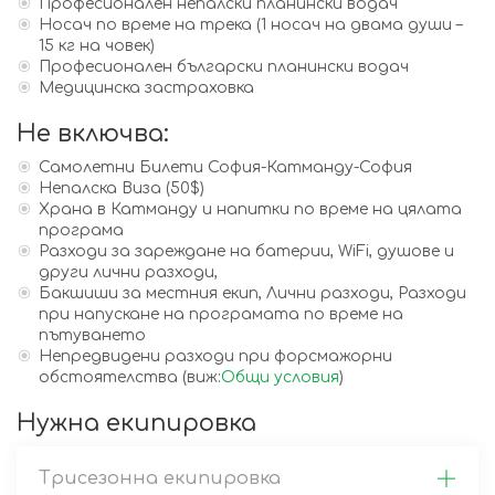
Професионален непалски планински водач
Носач по време на трека (1 носач на двама души –
15 кг на човек)
Професионален български планински водач
Медицинска застраховка
Не включва:
Самолетни Билети София-Катманду-София
Непалска Виза (50$)
Храна в Катманду и напитки по време на цялата
програма
Разходи за зареждане на батерии, WiFi, душове и
други лични разходи,
Бакшиши за местния екип, Лични разходи, Разходи
при напускане на програмата по време на
пътуването
Непредвидени разходи при форсмажорни
обстоятелства (виж:
Общи условия
)
Нужна екипировка
Трисезонна екипировка