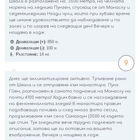
Шяала е разположено на 3500 метра, на челната
морена на ледника Пунген, спускащ се от Манаслу и
седемхилядника Нгади чули, които при хубаво време
ще имаме удоволствието да наблюдаваме и по
залез и по изгрев на следващия ден! Вечеря и
нощувка в лодж.
Денивелация (+):
850 м.
Денивелация (-):
100 м.
Разстояние:
14 км.
9
Днес ще аклиматизираме активно. Тръгваме рано
от Шяала и се отправяме към манастира Пунг
Гйен, разположен в самото подножие на Манаслу на
почти 4100 метра! Ходим бавно и се наслаждаваме
на феноменалната гледка! В манастира правим
подобаваща почивка и след много фото сесии,
продължаваме към село Самагаун (3500 м) където
ще спим. Тук гледките вече трудно подлежат на
описания, затова ще ги оставим на вашето
въображение. Вечеря и нощувка в лодж.