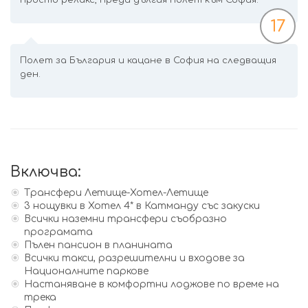
просто релакс, преди дългия полет към София.
17
Полет за България и кацане в София на следващия
ден.
Включва:
Трансфери Летище-Хотел-Летище
3 нощувки в Хотел 4* в Катманду със закуски
Всички наземни трансфери съобразно
програмата
Пълен пансион в планината
Всички такси, разрешителни и входове за
Националните паркове
Настаняване в комфортни лоджове по време на
трека