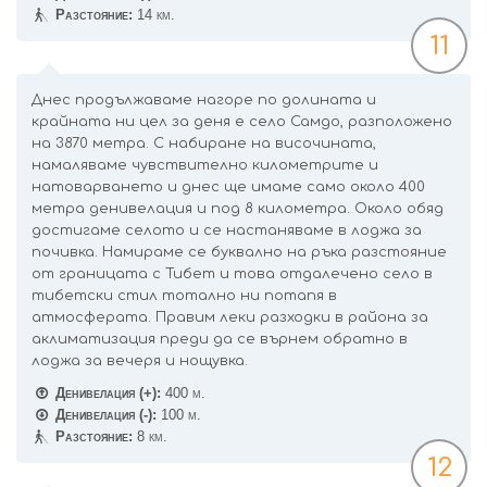
Разстояние:
14 км.
11
Днес продължаваме нагоре по долината и
крайната ни цел за деня е село Самдо, разположено
на 3870 метра. С набиране на височината,
намаляваме чувствително километрите и
натоварването и днес ще имаме само около 400
метра денивелация и под 8 километра. Около обяд
достигаме селото и се настаняваме в лоджа за
почивка. Намираме се буквално на ръка разстояние
от границата с Тибет и това отдалечено село в
тибетски стил тотално ни потапя в
атмосферата. Правим леки разходки в района за
аклиматизация преди да се върнем обратно в
лоджа за вечеря и нощувка.
Денивелация (+):
400 м.
Денивелация (-):
100 м.
Разстояние:
8 км.
12