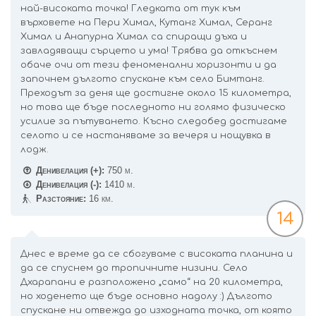
най-високата точка! Гледката от тук към
върховете на Пери Химал, Кутанг Химал, Серанг
Химал и Анапурна Химал са спиращи дъха и
завладяващи сърцето и ума! Трябва да откъснем
обаче очи от тези феноменални хоризонти и да
започнем дългото спускане към село Бимтанг.
Преходът за деня ще достигне около 15 километра,
но това ще бъде последното ни голямо физическо
усилие за пътуването. Късно следобед достигаме
селото и се настаняваме за вечеря и нощувка в
лодж.
Денивелация (+):
750 м.
Денивелация (-):
1410 м.
Разстояние:
16 км.
14
Днес е време да се сбогуваме с високата планина и
да се спуснем до тропичните низини. Село
Дхарапани е разположено „само“ на 20 километра,
но ходенето ще бъде основно надолу :) Дългото
спускане ни отвежда до изходната точка, от която