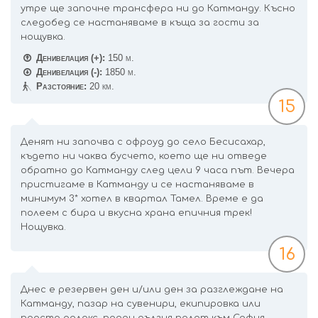
утре ще започне трансфера ни до Катманду. Късно
следобед се настаняваме в къща за гости за
нощувка.
Денивелация (+):
150 м.
Денивелация (-):
1850 м.
Разстояние:
20 км.
15
Денят ни започва с офроуд до село Бесисахар,
където ни чаква бусчето, което ще ни отведе
обратно до Катманду след цели 9 часа път. Вечера
пристигаме в Катманду и се настаняваме в
минимум 3* хотел в квартал Тамел. Време е да
полеем с бира и вкусна храна епичния трек!
Нощувка.
16
Днес е резервен ден и/или ден за разглеждане на
Катманду, пазар на сувенири, екипировка или