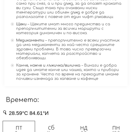
само при сняг, а и при дъжд, за да опазят краката
ви сухи. Също така при очаквани ниски
температури или обилен дъжд е добре да
разполагате с повече от един чифт ръкавици.
Щеки
– Щеките имат много предимства и са
препоръчитителни за всички маршрути с
категория динамичен и по-висока.
Медикаменти
– препоръчително е всеки участник
да има медикаменти за най-често срещаните
здравни проблеми. В това число: превързочни
материали, хапчета за разстройство и
обезболяващи.
К
анче, ножче и лъжичка/виличка
– Винаги е добра
идея да имате канче или чашка, както и прибори
за хранене. Често по време на преходите имаме
почивки-изненада за хапване и кафенце
Времето: