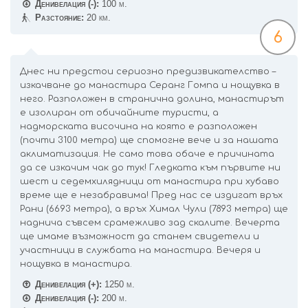
Денивелация (-):
100 м.
Разстояние:
20 км.
6
Днес ни предстои сериозно предизвикателство –
изкачване до манастира Серанг Гомпа и нощувка в
него. Разположен в странична долина, манастирът
е изолиран от обичайните туристи, а
надморската височина на която е разположен
(почти 3100 метра) ще спомогне вече и за нашата
аклиматизация. Не само това обаче е причината
да се изкачим чак до тук! Гледката към първите ни
шест и седемхилядници от манастира при хубаво
време ще е незабравима! Пред нас се издигат връх
Рани (6693 метра), а връх Химал Чули (7893 метра) ще
наднича съвсем срамежливо зад скалите. Вечерта
ще имаме възможност да станем свидетели и
участници в службата на манастира. Вечеря и
нощувка в манастира.
Денивелация (+):
1250 м.
Денивелация (-):
200 м.