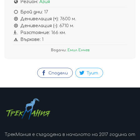
Регион:
Азия
Брой дни:
17
Денивелация (+):
7600 м.
Денивелация (-):
6710 м.
Разстояние:
166 км.
Върхове:
1
Водачи:
Емил Енчев
Сподели
Туит
ТрекМания е създадена в началото на 2017 година от