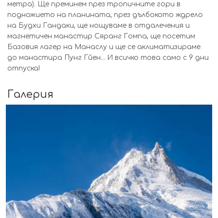
метра). Ще преминем през тропичните гори в
подножието на планината, през дълбокото ждрело
на Будхи Гандаки, ще нощуваме в отдалечения и
магнетичен манастир Сяранг Гомпа, ще посетим
Базовия лагер на Манаслу и ще се аклиматизираме
до манастира Пунг Гйен... И всичко това само с 9 дни
отпуска!
Галерия