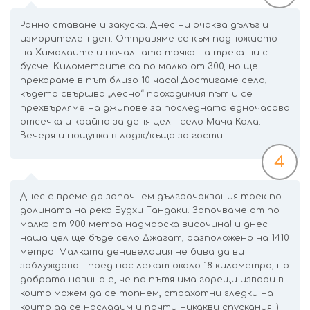
Ранно ставане и закуска. Днес ни очаква дълъг и
изморителен ден. Отправяме се към подножието
на Хималаите и началната точка на трека ни с
бусче. Километрите са по малко от 300, но ще
прекараме в път близо 10 часа! Достигаме село,
където свършва „лесно“ проходимия път и се
прехвърляме на джипове за последната едночасова
отсечка и крайна за деня цел – село Мача Кола.
Вечеря и нощувка в лодж/къща за гости.
4
Днес е време да започнем дългоочаквания трек по
долината на река Будхи Гандаки. Започваме от по
малко от 900 метра надморска височина! и днес
наша цел ще бъде село Джагат, разположено на 1410
метра. Малката денивелация не бива да ви
заблуждава – пред нас лежат около 18 километра, но
добрата новина е, че по пътя има горещи извори в
които можем да се топнем, страхотни гледки на
които да се насладим и почти никакви спускания :)