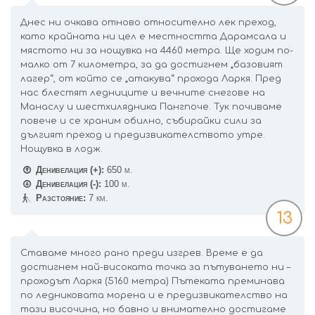
Днес ни очкава отново относително лек преход,
като крайната ни цел е местността Дарамсала и
мястото ни за нощувка на 4460 метра. Ще ходим по-
малко от 7 километра, за да достигнем „базовият
лагер“, от който се „атакува“ прохода Ларкя. Пред
нас блестят ледниците и вечните снегове на
Манаслу и шестхилядника Пангпоче. Тук почиваме
повече и се храним обилно, събирайки сили за
дългият преход и предизвикателството утре.
Нощувка в лодж.
Денивелация (+):
650 м.
Денивелация (-):
100 м.
Разстояние:
7 км.
13
Ставаме много рано преди изгрев. Време е да
достигнем най-високата точка за пътуването ни –
проходът Ларкя (5160 метра) Пътеката преминава
по ледниковата морена и е предизвикателство на
тази височина, но бавно и внимателно достигаме