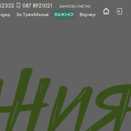
52332
087 8921021
Банкова сметка
ндар
За ТрекМания
ВАЖНО!
Ваучер