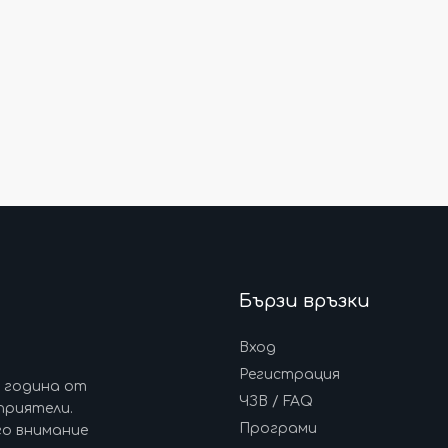
Бързи връзки
Вход
Регистрация
7 година от
ЧЗВ / FAQ
приятели.
Програми
го внимание