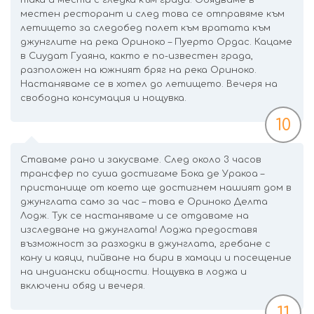
така и места с гледка към града. Обядваме в
местен ресторант и след това се отправяме към
летището за следобед полет към вратата към
джунглите на река Ориноко – Пуерто Ордас. Кацаме
в Сиудат Гуаяна, както е по-известен града,
разположен на южният бряг на река Ориноко.
Настаняваме се в хотел до летището. Вечеря на
свободна консумация и нощувка.
10
Ставаме рано и закусваме. След около 3 часов
трансфер по суша достигаме Бока де Уракоа –
пристанище от което ще достигнем нашият дом в
джунглата само за час – това е Ориноко Делта
Лодж. Тук се настаняваме и се отдаваме на
изследване на джунглата! Лоджа предоставя
възможност за разходки в джунглата, гребане с
кану и каяци, пийване на бири в хамаци и посещение
на индиански общности. Нощувка в лоджа и
включени обяд и вечеря.
11