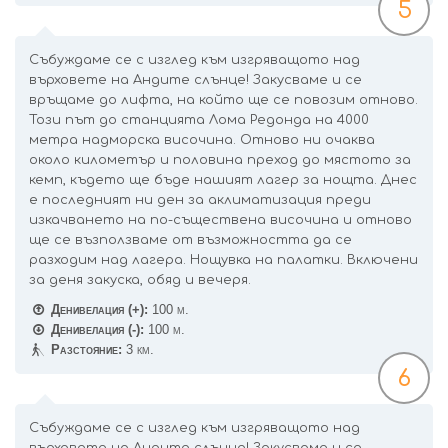
5
Събуждаме се с изглед към изгряващото над
върховете на Андите слънце! Закусваме и се
връщаме до лифта, на който ще се повозим отново.
Този път до станцията Лома Редонда на 4000
метра надморска височина. Отново ни очаква
около километър и половина преход до мястото за
кемп, където ще бъде нашият лагер за нощта. Днес
е последният ни ден за аклиматизация преди
изкачването на по-съществена височина и отново
ще се възползваме от възможността да се
разходим над лагера. Нощувка на палатки. Включени
за деня закуска, обяд и вечеря.
Денивелация (+):
100 м.
Денивелация (-):
100 м.
Разстояние:
3 км.
6
Събуждаме се с изглед към изгряващото над