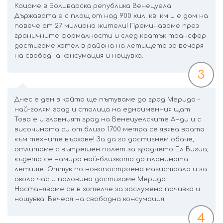
Кацаме в Боливарска република Венецуела.
Държавата е с площ от над 900 хил. кв. км и е дом на
повече от 27 милиона жители! Преминаваме през
граничните формалности и след кратък трансфер
достигаме хотел в района на летището за вечеря
на свободна консумация и нощувка.
3
Днес е ден в който ще пътуваме до град Мерида –
най-голям град и столица на едноименния щат.
Това е и главният град на Венецуелските Анди и с
височината си от близо 1700 метра се явява врата
към техните върхове! За да го достигнем обаче,
отлитаме с вътрешен полет за градчето Ел Вигиа,
където се намира най-близкото до планината
летище. Оттук по новопостроена магистрала и за
около час и половина достигаме Мерида.
Настаняваме се в хотелче за заслужена почивка и
нощувка. Вечеря на свободна консумация.
4