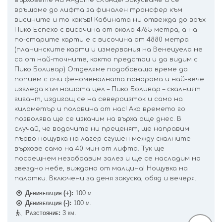
върховете на Андите слънце! Закусваме и се
връщаме до лифта за финален трансфер към
висините и то какъв! Кабината ни отвежда до връх
Пико Еспехо с височина от около 4765 метра, а на
по-старите карти е с височина от 4880 метра
(планинските карти и измервания на Венецуела не
са от най-точните, както предстои и да видим с
Пико Боливар) Отделяме подобаващо време да
попием с очи феноменалната панорама и най-вече
изгледа към нашата цел – Пико Боливар – скалният
гигант, издигащ се на североизток и само на
километър и половина от нас! Ако времето го
позволява ще се изкачим на върха още днес. В
случай, че водачите ни преценят, ще направим
първо нощувка на лагер сгушен между скалните
върхове само на 40 мин от лифта. Тук ще
посрещнем незабравим залез и ще се насладим на
звездно небе, виждано от малцина! Нощувка на
палатки. Включени за деня закуска, обяд и вечеря.
Денивелация (+):
100 м.
Денивелация (-):
100 м.
Разстояние:
3 км.