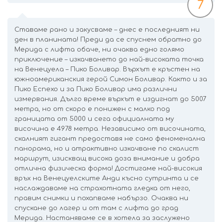
7
Ставаме рано и закусваме – днес е последният ни
ден в планината! Преди да се спуснем обратно до
Мерида с лифта обаче, ни очаква едно голямо
приключение – изкачването до най-високата точка
на Венецуела – Пико Боливар. Върхът е кръстен на
южноамериканския герой Симон Боливар. Както и за
Пико Еспехо и за Пико Боливар има различни
измервания. Дълго време върхът е издигнат до 5007
метра, но от скоро е понижен с малко под
границата от 5000 и сега официалната му
височина е 4978 метра. Независимо от височината,
скалният гигант предоставя не само феноменална
панорама, но и атрактивно изкачване по скалист
маршрут, изискващ висока доза внимание и добра
отлична физическа форма! Достигаме най-високия
връх на Венецуелските Анди късно сутринта и се
наслаждаваме на страхотната гледка от него,
правим снимки и похапваме набързо. Очаква ни
спускане до лагер и от там с лифта до град
Мерида. Настаняваме се в хотела за заслужено