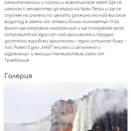
речните канали и лагуни и животинския свят! Ще се
изкачим с хеликоптер до върха на Ауян Тепуи и ще се
спуснем на рапели по цялата дължина на най-високия
водопад в света от отвеси близо километър! И за
финал ще направим шнорхелинг и ще плажуваме край
островите на един от най-красивите и трудно
достъпни карибски архипелази – едно истинско бижу –
Лос Рокес! Едно „НАЙ“ епично и изпълнено с
адреналин и емоции пътешествие, само от
ТрекМания
Галерия