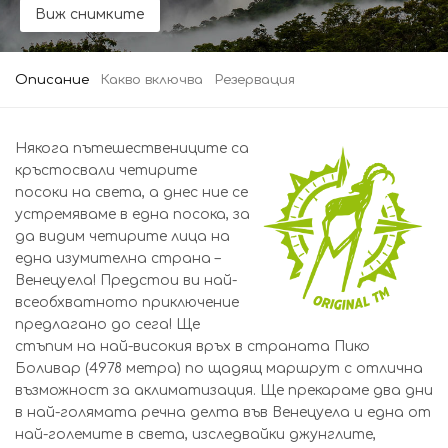
Виж снимките
Описание
Какво включва
Резервация
Някога пътешествениците са
кръстосвали четирите
посоки на света, а днес ние се
устремяваме в една посока, за
да видим четирите лица на
една изумителна страна –
Венецуела! Предстои ви най-
всеобхватното приключение
предлагано до сега! Ще
стъпим на най-високия връх в страната Пико
Боливар (4978 метра) по щадящ маршрут с отлична
възможност за аклиматизация. Ще прекараме два дни
в най-голямата речна делта във Венецуела и една от
най-големите в света, изследвайки джунглите,