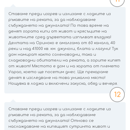
Ставаме преди изгрев и излизаме с лодките из
ръкавите на реката, за да наблюдаваме
събуждането на джунглата! По това време на
денят гората кипи от живот и крясъците на
животните сред дърветата изпълват въздуха!
Делтата на Ориноко е амалгама от 60 канала, 40
реки и над 41000 кв. км. джунгли, блата и лагуни! Тук
дом намират както соленоводни, така и
сладководни обитатели на реката, а горите кипят
от живот! Мястото е дом и на хората от племето
Уарао, което ще посетим днес. Ще прекараме
денят в изследване на това уникално място!
Нощувка в лоджа и включени закуска, обяд и вечеря.
12
Ставаме преди изгрев и излизаме с лодките из
ръкавите на реката, за да наблюдаваме
събуждането на джунглата! Отново се
наслаждаваме на кипящият сутринта живот и