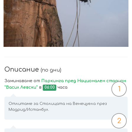
Описание
(по дни)
Заминаване от
Паркинга пред Национален стадион
"Васил Левски"
в
06:00
часа
1
Отлитаме за Столицата на Венецуела през
Мадрид/Истанбул.
2