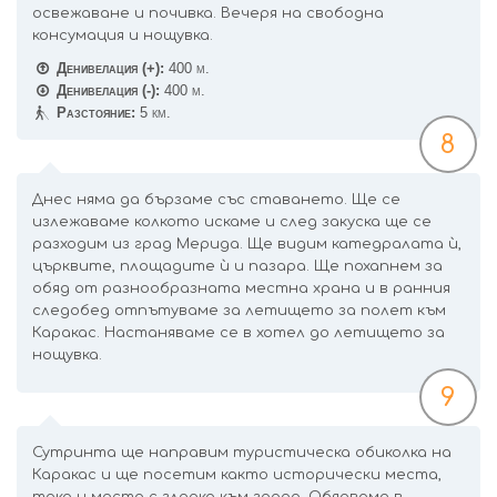
освежаване и почивка. Вечеря на свободна
консумация и нощувка.
Денивелация (+):
400 м.
Денивелация (-):
400 м.
Разстояние:
5 км.
8
Днес няма да бързаме със ставането. Ще се
излежаваме колкото искаме и след закуска ще се
разходим из град Мерида. Ще видим катедралата ѝ,
църквите, площадите ѝ и пазара. Ще похапнем за
обяд от разнообразната местна храна и в ранния
следобед отпътуваме за летището за полет към
Каракас. Настаняваме се в хотел до летището за
нощувка.
9
Сутринта ще направим туристическа обиколка на
Каракас и ще посетим както исторически места,