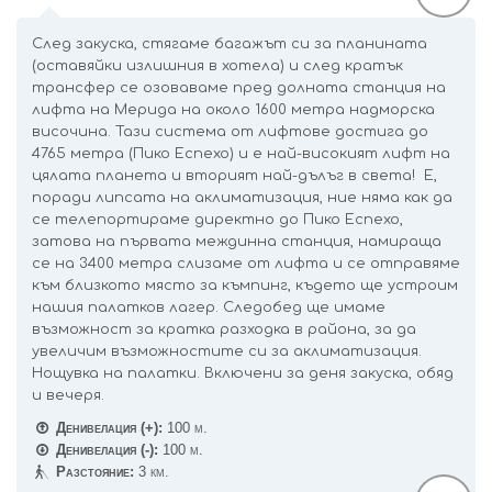
След закуска, стягаме багажът си за планината
(оставяйки излишния в хотела) и след кратък
трансфер се озоваваме пред долната станция на
лифта на Мерида на около 1600 метра надморска
височина. Тази система от лифтове достига до
4765 метра (Пико Еспехо) и е най-високият лифт на
цялата планета и вторият най-дълъг в света! Е,
поради липсата на аклиматизация, ние няма как да
се телепортираме директно до Пико Еспехо,
затова на първата междинна станция, намираща
се на 3400 метра слизаме от лифта и се отправяме
към близкото място за къмпинг, където ще устроим
нашия палатков лагер. Следобед ще имаме
възможност за кратка разходка в района, за да
увеличим възможностите си за аклиматизация.
Нощувка на палатки. Включени за деня закуска, обяд
и вечеря.
Денивелация (+):
100 м.
Денивелация (-):
100 м.
Разстояние:
3 км.