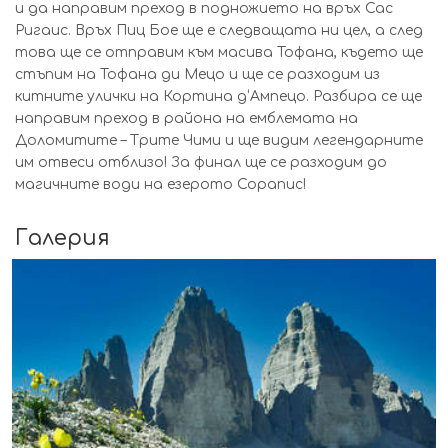
и да направим преход в подножието на връх Сас
Ригаис. Връх Пиц Бое ще е следващата ни цел, а след
това ще се отправим към масива Тофана, където ще
стъпим на Тофана ди Мецо и ще се разходим из
китните улички на Кортина д‘Ампецо. Разбира се ще
направим преход в района на емблемата на
Доломитите – Трите Чими и ще видим легендарните
им отвеси отблизо! За финал ще се разходим до
магичните води на езерото Сорапис!
Галерия