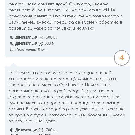
се отличава самият връх? С хижата, където
сервират бира и тортички на самият връх! Ще
прекараме денят си по пътеките на това място с
изумителни гледки, преди да се върнем обратно в
базовия си лагер за почивка и нощувка.
Денивелация (+):
600 м.
Денивелация (-):
600 м.
Разстояние:
8 км.
4
Тази сутрин се насочваме се към едно от най-
сниманите места не само в Доломитите, но и в
Европа! Това е масива Сас Ригаис. Целта ни е
панорамната площадка Сечеда Риджелине, от
където се разкрива фамозна гледка към скалните
кули на масива, подредени в редица като домино
плочки! В късния следобед се спускаме към мястото
за среща с буса и отпътуваме към базовия ни лагер
за почивка и нощувка.
Денивелация (+):
700 м.