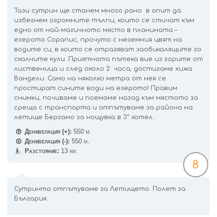
Тази сутрин ще станем много рано в опит да
избегнем огромните тълпи, които се стичат към
едно от най-магичното място в планината –
езерото Сорапис, прочуто с неземния цвят на
водите си, в които се отразяват заобикалящите го
скалните кули. Приятната пътека вие из горите от
лиственица и след около 2 часа, достигаме хижа
Вандели. Само на няколко метра от нея се
простират сините води на езерото! Правим
снимки, почиваме и поемаме назад към мястото за
среща с транспорта и отпътуваме за района на
летище Бергамо за нощувка в 3* хотел.
Денивелация (+):
550 м.
Денивелация (-):
550 м.
Разстояние:
13 км.
8
Сутринта отпътуваме за Летището. Полет за
България.