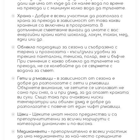
дали ще има от къде да се налее вода по време
на прехода и с минимум колко вода да тръгнете.
Храна
– Добре е всеки участник да разполага с
храна за прехода в зависимост от това какви
хранения са включени в програмата. В
допълнение съветваме винаги да имате с вас
енергийни храни като шоколад, локум, тахан, мед,
ядки или др.
Облекло
подходящо за сезона и съобразено с
терена и прогнозата – къси/дълги удобни за
трекинг панталони, тениска, полар, яке и бъфче.
При съмнения с какво облекло да тръгнете на
прехода, не се колебайте да се свържете с
водача за съвет.
Гети и ръкавици
– в зависимост от сезона е
добре да разполагате с гети и ръкавици.
Обърнете внимание, че гетите се използват не
само при сняг, а и при дъжд, за да опазят краката
ви сухи. Също така при очаквани ниски
температури или обилен дъжд е добре да
разполагате с повече от един чифт ръкавици.
Щеки
– Щеките имат много предимства и са
препоръчитителни за всички маршрути с
категория динамичен и по-висока.
Медикаменти
– препоръчително е всеки участник
да има медикаменти за най-често срещаните