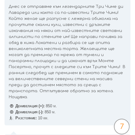
Днес се отправяме към легендарните Три Чиме ди
Лаваредо или както са по-известни Трите Чими!
Който желае ще разпусне с лежерна обиколка на
прочутите скални кули, известни с дръзките
изкачвания на някои от най-известните световни
алпинисти по стените им! Ще направи почивка за
обяд в хижа Локатели и разбира се ще опита
великолепната местна торта. Желаещите ще
могат да преминар по мрежа от тунели и
панорамни площадки и да изкачат връх Монте
Пасертно, прочут с гледките си към Трите Чими! В
ранния следобед ще преминем в самото подножие
на величествените северни стени на масива
преди да достигнем мястото за среща с
транспорта. Отпътуваме обратно за хотела.
Нощувка.
Денивелация (+):
850 м.
Денивелация (-):
850 м.
Разстояние:
10 км.
7