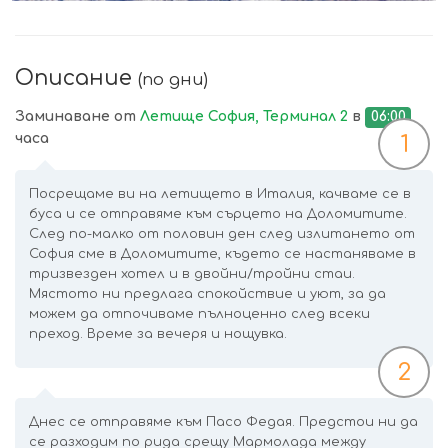
Описание
(по дни)
Заминаване от
Летище София, Терминал 2
в
06:00
часа
1
Посрещаме ви на летището в Италия, качваме се в
буса и се отправяме към сърцето на Доломитите.
След по-малко от половин ден след излитането от
София сме в Доломитите, където се настаняваме в
тризвезден хотел и в двойни/тройни стаи.
Мястото ни предлага спокойствие и уют, за да
можем да отпочиваме пълноценно след всеки
преход. Време за вечеря и нощувка.
2
Днес се отправяме към Пасо Федая. Предстои ни да
се разходим по рида срещу Мармолада между