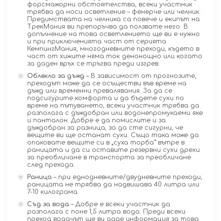
форсмажорни обстоятелства, всеки участник
трябва да носи осветление – фенерче или челник.
Предимствата на челника са повече и екипът на
ТрекМания ви препоръчва да ползвате него. В
допълнение на това осветлението ще ви е нужно
и при приключенията част от серията
КемпингМания, многодневните преходи, където в
част от хижите няма ток денонощно или когато
за даден връх се тръгва преди изгрев.
Облекло за дъжд
– В зависимост от прогнозите,
преходът може да се осъществи във време на
дъжд или временни превалявания. За да се
подсигурите комфорта и да бъдете сухи по
време на пътуването, всеки участник трябва да
разполага с дъждобран или водонепромукаеми яке
и панталон. Добре е да помислите и за
дъждобран за разница, за да сте сигурни, че
вещите ви ще останат сухи. Също така може да
опаковате вещите си в „суха торба“ вътре в
раницата и да си оставите резервни сухи дрехи
за преобличане в транспорта за преобличане
след прехода.
Раница
– при еднодневните/двудневните преходи,
раницата не трябва да надвишава 40 литра или
7-10 килограма.
Съд за вода
– Добре е всеки участник да
разполага с поне 1,5 литра вода. Преди всеки
преход водачът ще ви даде информация за това