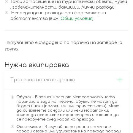
Такси за посещение на туристически обекти, музеи
, забележителности, бакшиши, Лични разходи
Непредвидени разходи при форсмажорни
обстоятелства (виж:
Общи условия
)
Пътуването е създадено по поръчка на затворена
група.
Нужна екипировка
Трисезонна екипировка
Обувки
– В зависимост от метеорологичната
прогноза и вида на терена, обувките могат да
бъдат ниски (половинки или тричетвърти). Може
да си вземете сандали или леки маратонки,
които да оставите в транспорта и с които да
се преобуете след карая на прехода.
Осветление
– В случай на по-ранно стъмване
поради сезона или удължаване на прехода поради