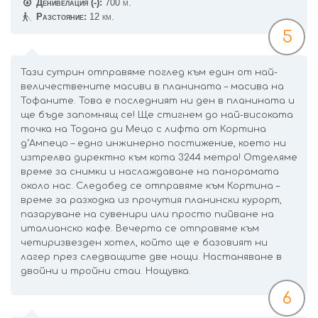
Денивелация (-):
700 м.
Разстояние:
12 км.
5
Тази сутрин отправяме поглед към един от най-
величествените масиви в планината – масива на
Тофаните. Това е последният ни ден в планината и
ще бъде запомнящ се! Ще стигнем до най-високата
точка на Тодана ди Мецо с лифта от Кортина
д‘Ампецо – едно инжинерно постижение, което ни
изтрелва директно към кота 3244 метра! Отделяме
време за снимки и наслаждаване на панорамата
около нас. Следобед се отправяме към Кортина –
време за разходка из прочутия планински курорт,
пазаруване на сувенири или просто пийване на
италианско кафе. Вечерта се отправяме към
четиризвезден хотел, който ще е базовият ни
лагер през следващите две нощи. Настаняване в
двойни и тройни стаи. Нощувка.
6