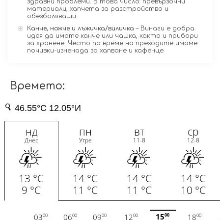
здравни проблеми. В това число: превързочни
материали, хапчета за разстройство и
обезболяващи.
К
анче, ножче и лъжичка/виличка
– Винаги е добра
идея да имате канче или чашка, както и прибори
за хранене. Често по време на преходите имаме
почивки-изненада за хапване и кафенце
Времето: