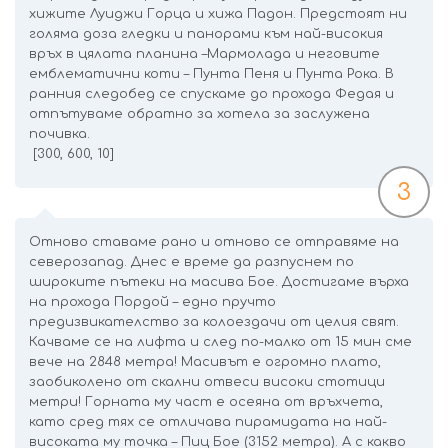
хижите Луиджи Горца и хижа Падон. Предстоят ни
голяма доза гледки и панорами към най-високия
връх в цялата планина –Мармолада и неговите
емблематични коти – Пунта Пеня и Пунта Рока. В
ранния следобед се спускаме до прохода Федая и
отпътуваме обратно за хотела за заслужена
почивка.
[300, 600, 10]
3
Отново ставаме рано и отново се отправяме на
северозапад. Днес е време да разпуснем по
широките пътеки на масива Бое. Достигаме върха
на прохода Пордой – едно пручто
предизвикателство за колоездачи от целия свят.
Качваме се на лифта и след по-малко от 15 мин сме
вече на 2848 метра! Масивът е огромно плато,
заобиколено от скални отвеси високи стотици
метри! Горната му част е осеяна от връхчета,
като сред тях се отличава пирамидата на най-
високата му точка – Пиц Бое (3152 метра). А с какво