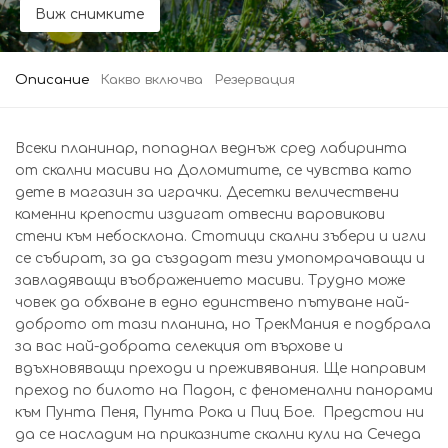
Виж снимките
Описание
Какво включва
Резервация
Всеки планинар, попаднал веднъж сред лабиринта
от скални масиви на Доломитите, се чувства като
дете в магазин за играчки. Десетки величествени
каменни крепости издигат отвесни варовикови
стени към небосклона. Стотици скални зъбери и игли
се събират, за да създадат тези умопомрачаващи и
завладяващи въображението масиви. Трудно може
човек да обхване в едно единствено пътуване най-
доброто от тази планина, но ТрекМания е подбрала
за вас най-добрата селекция от върхове и
вдъхновяващи преходи и преживявания. Ще направим
преход по билото на Падон, с феноменални панорами
към Пунта Пеня, Пунта Рока и Пиц Бое. Предстои ни
да се насладим на приказните скални кули на Сечеда