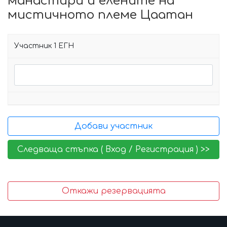
манастири и елените на
мистичното племе Цаатан
Участник 1 ЕГН
Откажи резервацията